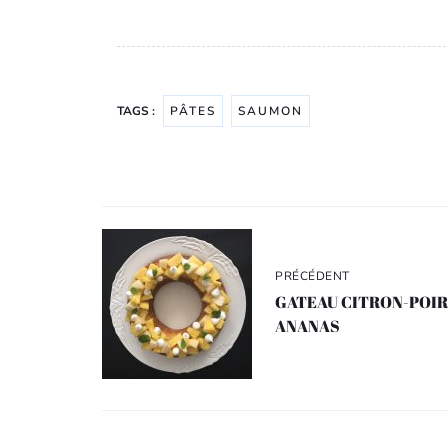
TAGS :
PÂTES
SAUMON
Navigation
de
l’article
PRÉCÉDENT
GATEAU CITRON-POI
ANANAS