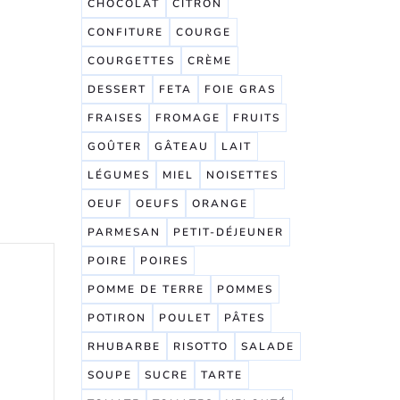
CHOCOLAT
CITRON
CONFITURE
COURGE
COURGETTES
CRÈME
DESSERT
FETA
FOIE GRAS
FRAISES
FROMAGE
FRUITS
GOÛTER
GÂTEAU
LAIT
LÉGUMES
MIEL
NOISETTES
OEUF
OEUFS
ORANGE
PARMESAN
PETIT-DÉJEUNER
POIRE
POIRES
POMME DE TERRE
POMMES
POTIRON
POULET
PÂTES
RHUBARBE
RISOTTO
SALADE
SOUPE
SUCRE
TARTE