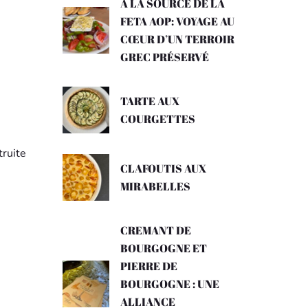
A LA SOURCE DE LA
FETA AOP: VOYAGE AU
CŒUR D’UN TERROIR
GREC PRÉSERVÉ
TARTE AUX
COURGETTES
truite
CLAFOUTIS AUX
MIRABELLES
CREMANT DE
BOURGOGNE ET
PIERRE DE
BOURGOGNE : UNE
ALLIANCE