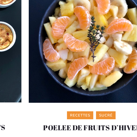
Categories
RECETTES
SUCRÉ
TS
POELEE DE FRUITS D’HIVE