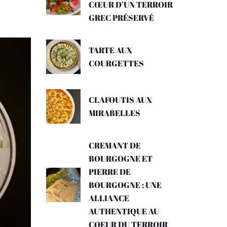
CŒUR D’UN TERROIR
GREC PRÉSERVÉ
TARTE AUX
COURGETTES
CLAFOUTIS AUX
MIRABELLES
CREMANT DE
BOURGOGNE ET
PIERRE DE
BOURGOGNE : UNE
ALLIANCE
AUTHENTIQUE AU
COEUR DU TERROIR