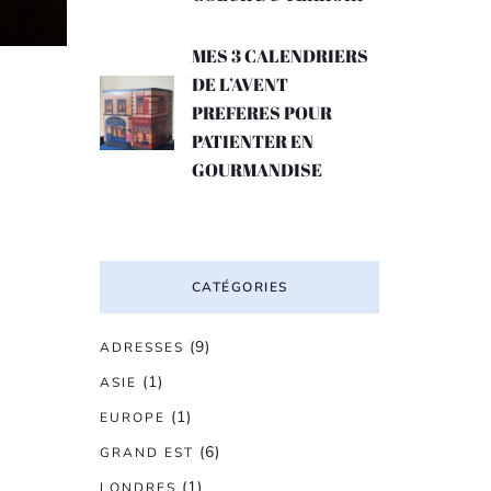
MES 3 CALENDRIERS
DE L’AVENT
PREFERES POUR
PATIENTER EN
GOURMANDISE
CATÉGORIES
(9)
ADRESSES
(1)
ASIE
(1)
EUROPE
(6)
GRAND EST
(1)
LONDRES