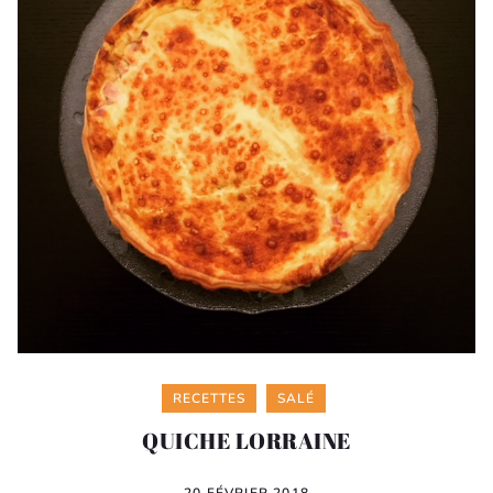
Categories
RECETTES
SALÉ
QUICHE LORRAINE
20 FÉVRIER 2018