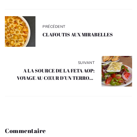
Navigation
de
PRÉCÉDENT
l’article
CLAFOUTIS AUX MIRABELLES
SUIVANT
A LA SOURCE DE LA FETA AOP:
VOYAGE AU CŒUR D’UN TERROIR
GREC PRÉSERVÉ
Commentaire