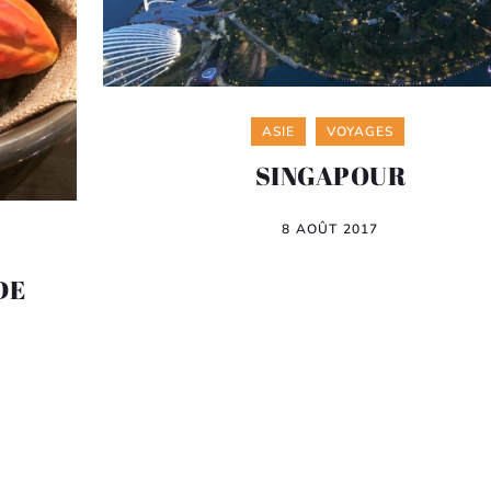
Categories
ASIE
VOYAGES
SINGAPOUR
8 AOÛT 2017
DE