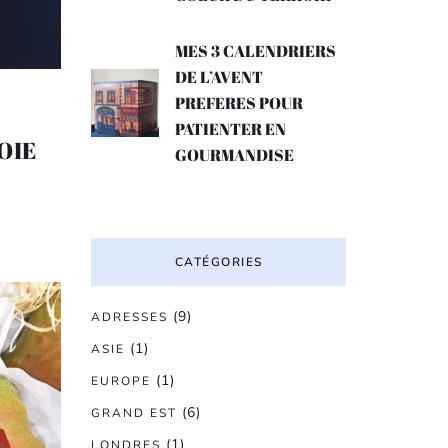
MES 3 CALENDRIERS
DE L’AVENT
PREFERES POUR
PATIENTER EN
OIE
GOURMANDISE
CATÉGORIES
(9)
ADRESSES
(1)
ASIE
(1)
EUROPE
(6)
GRAND EST
(1)
LONDRES