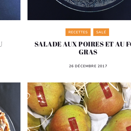
Categories
RECETTES
SALÉ
U
SALADE AUX POIRES ET AU F
GRAS
26 DÉCEMBRE 2017