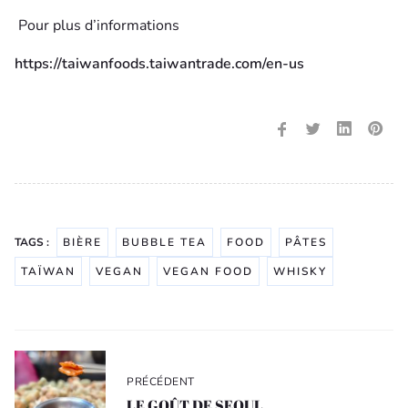
Pour plus d’informations
https://taiwanfoods.taiwantrade.com/en-us
TAGS :
BIÈRE
BUBBLE TEA
FOOD
PÂTES
TAÏWAN
VEGAN
VEGAN FOOD
WHISKY
Navigation
de
PRÉCÉDENT
l’article
LE GOÛT DE SEOUL