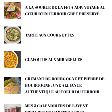
A LA SOURCE DE LA FETA AOP: VOYAGE AU
CŒUR D’UN TERROIR GREC PRÉSERVÉ
TARTE AUX COURGETTES
CLAFOUTIS AUX MIRABELLES
CREMANT DE BOURGOGNE ET PIERRE DE
BOURGOGNE : UNE ALLIANCE
AUTHENTIQUE AU COEUR DU TERROIR
MES 3 CALENDRIERS DE L’AVENT