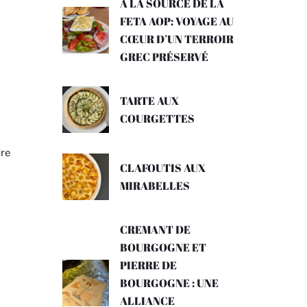
A LA SOURCE DE LA
FETA AOP: VOYAGE AU
CŒUR D’UN TERROIR
GREC PRÉSERVÉ
TARTE AUX
COURGETTES
dre
CLAFOUTIS AUX
MIRABELLES
CREMANT DE
BOURGOGNE ET
PIERRE DE
BOURGOGNE : UNE
ALLIANCE