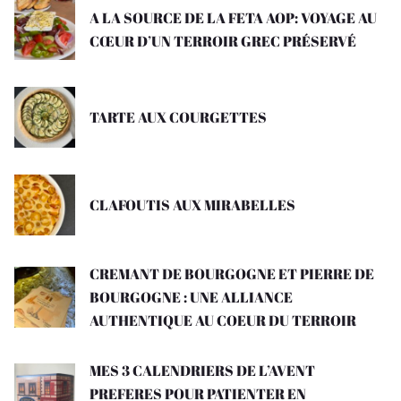
A LA SOURCE DE LA FETA AOP: VOYAGE AU
CŒUR D’UN TERROIR GREC PRÉSERVÉ
TARTE AUX COURGETTES
CLAFOUTIS AUX MIRABELLES
CREMANT DE BOURGOGNE ET PIERRE DE
BOURGOGNE : UNE ALLIANCE
AUTHENTIQUE AU COEUR DU TERROIR
MES 3 CALENDRIERS DE L’AVENT
PREFERES POUR PATIENTER EN