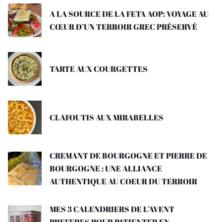
A LA SOURCE DE LA FETA AOP: VOYAGE AU
CŒUR D’UN TERROIR GREC PRÉSERVÉ
TARTE AUX COURGETTES
CLAFOUTIS AUX MIRABELLES
CREMANT DE BOURGOGNE ET PIERRE DE
BOURGOGNE : UNE ALLIANCE
AUTHENTIQUE AU COEUR DU TERROIR
MES 3 CALENDRIERS DE L’AVENT
PREFERES POUR PATIENTER EN