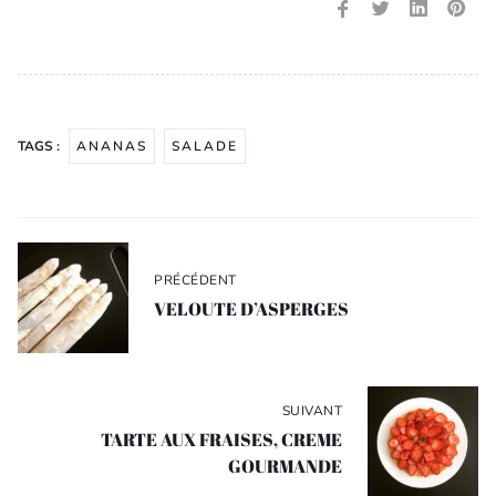
TAGS :
ANANAS
SALADE
Navigation
de
PRÉCÉDENT
l’article
VELOUTE D’ASPERGES
SUIVANT
TARTE AUX FRAISES, CREME
GOURMANDE