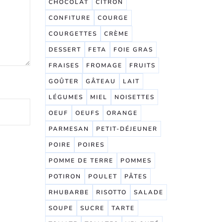
CHOCOLAT
CITRON
CONFITURE
COURGE
COURGETTES
CRÈME
DESSERT
FETA
FOIE GRAS
FRAISES
FROMAGE
FRUITS
GOÛTER
GÂTEAU
LAIT
LÉGUMES
MIEL
NOISETTES
OEUF
OEUFS
ORANGE
PARMESAN
PETIT-DÉJEUNER
POIRE
POIRES
POMME DE TERRE
POMMES
POTIRON
POULET
PÂTES
RHUBARBE
RISOTTO
SALADE
SOUPE
SUCRE
TARTE