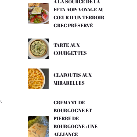
A LA SOURCE DE LA
FETA AOP: VOYAGE AU
CŒUR D’UN TERROIR
GREC PRÉSERVÉ
TARTE AUX
COURGETTES
CLAFOUTIS AUX
MIRABELLES
s
CREMANT DE
BOURGOGNE ET
PIERRE DE
BOURGOGNE : UNE
ALLIANCE