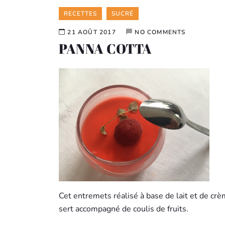
Categories
RECETTES
SUCRÉ
21 AOÛT 2017
NO COMMENTS
PANNA COTTA
Cet entremets réalisé à base de lait et de crè
sert accompagné de coulis de fruits.