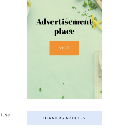
Advertisement
place
VISIT
il se
DERNIERS ARTICLES