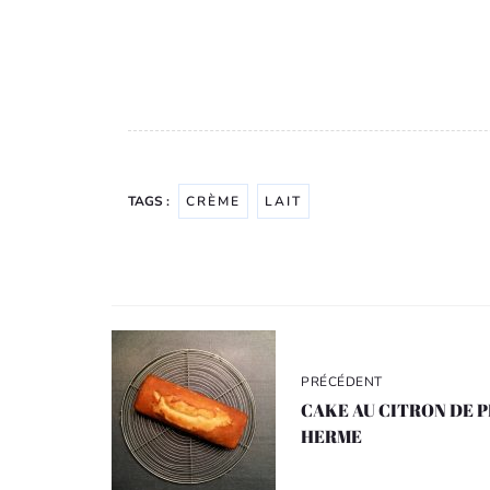
TAGS :
CRÈME
LAIT
Navigation
de
l’article
PRÉCÉDENT
CAKE AU CITRON DE 
HERME