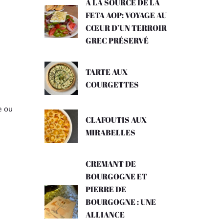
A LA SOURCE DE LA
FETA AOP: VOYAGE AU
CŒUR D’UN TERROIR
GREC PRÉSERVÉ
TARTE AUX
COURGETTES
e ou
CLAFOUTIS AUX
MIRABELLES
CREMANT DE
BOURGOGNE ET
PIERRE DE
BOURGOGNE : UNE
ALLIANCE