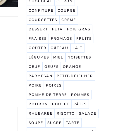
CHOCOLAT
CITRON
CONFITURE
COURGE
COURGETTES
CRÈME
DESSERT
FETA
FOIE GRAS
FRAISES
FROMAGE
FRUITS
GOÛTER
GÂTEAU
LAIT
LÉGUMES
MIEL
NOISETTES
OEUF
OEUFS
ORANGE
PARMESAN
PETIT-DÉJEUNER
POIRE
POIRES
POMME DE TERRE
POMMES
POTIRON
POULET
PÂTES
RHUBARBE
RISOTTO
SALADE
SOUPE
SUCRE
TARTE