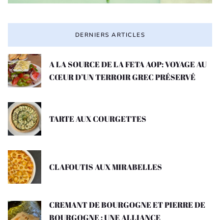
DERNIERS ARTICLES
A LA SOURCE DE LA FETA AOP: VOYAGE AU
CŒUR D’UN TERROIR GREC PRÉSERVÉ
TARTE AUX COURGETTES
CLAFOUTIS AUX MIRABELLES
CREMANT DE BOURGOGNE ET PIERRE DE
BOURGOGNE : UNE ALLIANCE