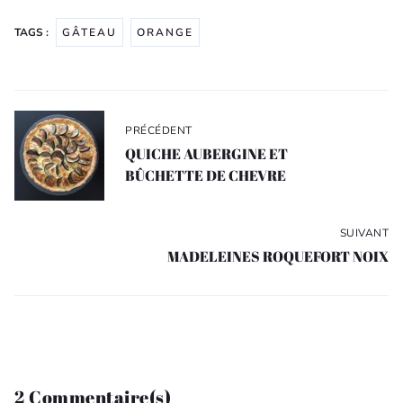
TAGS :
GÂTEAU
ORANGE
Navigation
de
PRÉCÉDENT
l’article
QUICHE AUBERGINE ET
BÛCHETTE DE CHEVRE
SUIVANT
MADELEINES ROQUEFORT NOIX
2 Commentaire(s)