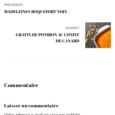
Navigation
PRÉCÉDENT
de
MADELEINES ROQUEFORT NOIX
l’article
SUIVANT
GRATIN DE POTIRON AU CONFIT
DE CANARD
Commentaire
Laisser un commentaire
Votre adresse e-mail ne sera pas publiée.