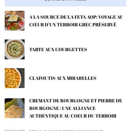
A LA SOURCE DE LA FETA AOP: VOYAGE AU
CŒUR D’UN TERROIR GREC PRÉSERVÉ
TARTE AUX COURGETTES
CLAFOUTIS AUX MIRABELLES
CREMANT DE BOURGOGNE ET PIERRE DE
BOURGOGNE : UNE ALLIANCE
AUTHENTIQUE AU COEUR DU TERROIR