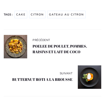
TAGS :
CAKE
CITRON
GATEAU AU CITRON
Navigation
de
PRÉCÉDENT
l’article
POELEE DE POULET, POMMES,
RAISINS ET LAIT DE COCO
SUIVANT
BUTTERNUT ROTI A LA BROUSSE