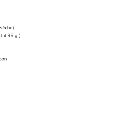
 sèche)
tal 95 gr)
rbon