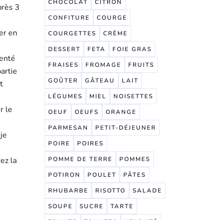
CHOCOLAT
CITRON
près 3
CONFITURE
COURGE
ser en
COURGETTES
CRÈME
DESSERT
FETA
FOIE GRAS
ienté
FRAISES
FROMAGE
FRUITS
partie
GOÛTER
GÂTEAU
LAIT
t
LÉGUMES
MIEL
NOISETTES
r le
OEUF
OEUFS
ORANGE
PARMESAN
PETIT-DÉJEUNER
je
POIRE
POIRES
ez la
POMME DE TERRE
POMMES
POTIRON
POULET
PÂTES
RHUBARBE
RISOTTO
SALADE
SOUPE
SUCRE
TARTE