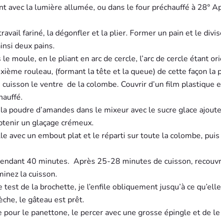
int avec la lumière allumée, ou dans le four préchauffé à 28° A
ravail fariné, la dégonfler et la plier. Former un pain et le divi
insi deux pains.
 le moule, en le pliant en arc de cercle, l’arc de cercle étant or
uxième rouleau, (formant la tête et la queue) de cette façon la 
 cuisson le ventre
de la colombe. Couvrir d’un film plastique e
hauffé.
la poudre d’amandes dans le mixeur avec le sucre glace ajoute
btenir un glaçage crémeux.
e avec un embout plat et le réparti sur toute la colombe, puis 
pendant 40 minutes.
Après 25-28 minutes de cuisson, recouvr
inez la cuisson.
e test de la brochette, je l’enfile obliquement jusqu’à ce qu’elle
èche, le gâteau est prêt.
e pour le panettone, le percer avec une grosse épingle et de le