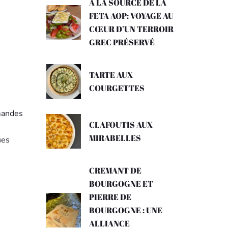
A LA SOURCE DE LA
FETA AOP: VOYAGE AU
CŒUR D’UN TERROIR
GREC PRÉSERVÉ
TARTE AUX
COURGETTES
amandes
CLAFOUTIS AUX
MIRABELLES
ues
CREMANT DE
BOURGOGNE ET
PIERRE DE
BOURGOGNE : UNE
ALLIANCE