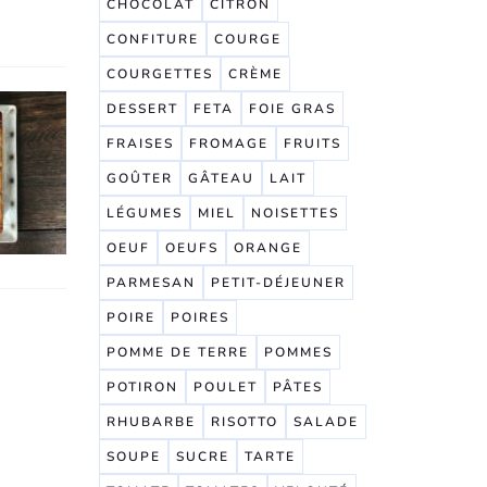
CHOCOLAT
CITRON
CONFITURE
COURGE
COURGETTES
CRÈME
DESSERT
FETA
FOIE GRAS
FRAISES
FROMAGE
FRUITS
GOÛTER
GÂTEAU
LAIT
LÉGUMES
MIEL
NOISETTES
OEUF
OEUFS
ORANGE
PARMESAN
PETIT-DÉJEUNER
POIRE
POIRES
POMME DE TERRE
POMMES
POTIRON
POULET
PÂTES
RHUBARBE
RISOTTO
SALADE
SOUPE
SUCRE
TARTE