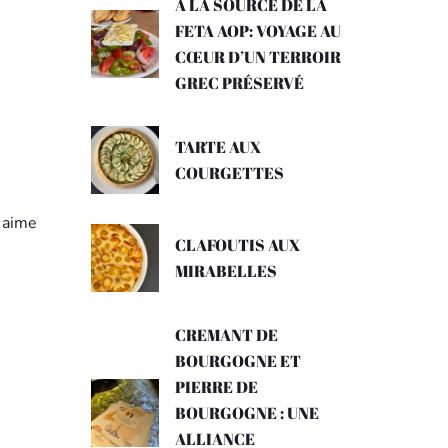
A LA SOURCE DE LA
FETA AOP: VOYAGE AU
CŒUR D’UN TERROIR
GREC PRÉSERVÉ
TARTE AUX
COURGETTES
n aime
CLAFOUTIS AUX
MIRABELLES
CREMANT DE
BOURGOGNE ET
PIERRE DE
BOURGOGNE : UNE
ALLIANCE