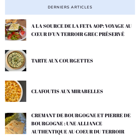
DERNIERS ARTICLES
A LA SOURCE DE LA FETA AOP: VOYAGE AU
CŒUR D’UN TERROIR GREC PRÉSERVÉ
TARTE AUX COURGETTES
CLAFOUTIS AUX MIRABELLES
CREMANT DE BOURGOGNE ET PIERRE DE
BOURGOGNE : UNE ALLIANCE
AUTHENTIQUE AU COEUR DU TERROIR