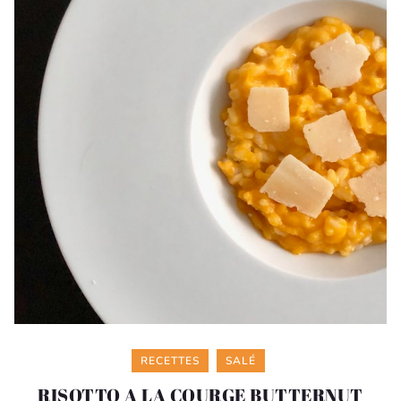
Categories
RECETTES
SALÉ
RISOTTO A LA COURGE BUTTERNUT