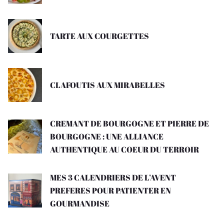
TARTE AUX COURGETTES
CLAFOUTIS AUX MIRABELLES
CREMANT DE BOURGOGNE ET PIERRE DE
BOURGOGNE : UNE ALLIANCE
AUTHENTIQUE AU COEUR DU TERROIR
MES 3 CALENDRIERS DE L’AVENT
PREFERES POUR PATIENTER EN
GOURMANDISE