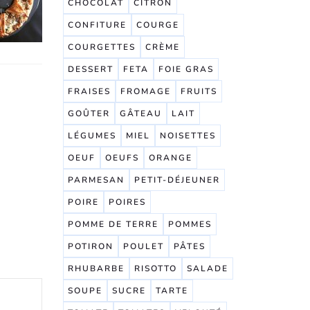
CHOCOLAT
CITRON
CONFITURE
COURGE
COURGETTES
CRÈME
DESSERT
FETA
FOIE GRAS
FRAISES
FROMAGE
FRUITS
GOÛTER
GÂTEAU
LAIT
LÉGUMES
MIEL
NOISETTES
OEUF
OEUFS
ORANGE
PARMESAN
PETIT-DÉJEUNER
POIRE
POIRES
POMME DE TERRE
POMMES
POTIRON
POULET
PÂTES
RHUBARBE
RISOTTO
SALADE
SOUPE
SUCRE
TARTE