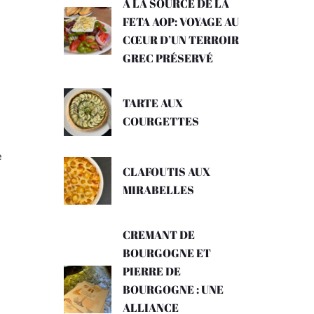
A LA SOURCE DE LA
FETA AOP: VOYAGE AU
CŒUR D’UN TERROIR
GREC PRÉSERVÉ
TARTE AUX
COURGETTES
e
CLAFOUTIS AUX
MIRABELLES
CREMANT DE
BOURGOGNE ET
PIERRE DE
BOURGOGNE : UNE
ALLIANCE