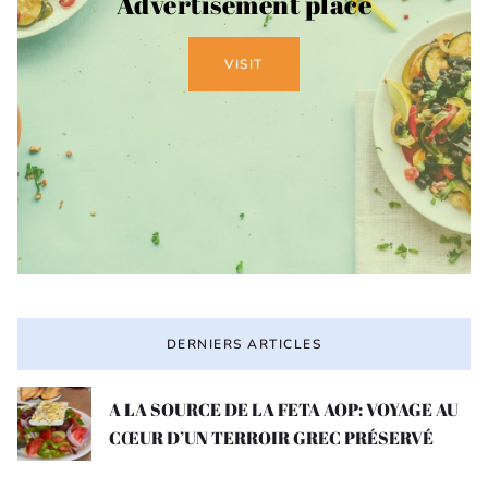
Advertisement place
VISIT
DERNIERS ARTICLES
A LA SOURCE DE LA FETA AOP: VOYAGE AU
CŒUR D’UN TERROIR GREC PRÉSERVÉ