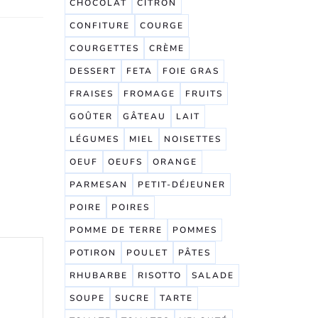
CHOCOLAT
CITRON
CONFITURE
COURGE
COURGETTES
CRÈME
DESSERT
FETA
FOIE GRAS
FRAISES
FROMAGE
FRUITS
GOÛTER
GÂTEAU
LAIT
LÉGUMES
MIEL
NOISETTES
OEUF
OEUFS
ORANGE
PARMESAN
PETIT-DÉJEUNER
POIRE
POIRES
POMME DE TERRE
POMMES
POTIRON
POULET
PÂTES
RHUBARBE
RISOTTO
SALADE
SOUPE
SUCRE
TARTE