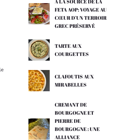
A LA SOURCE DE LA
FETA AOP: VOYAGE AU
CŒUR D’UN TERROIR
GREC PRÉSERVÉ
TARTE AUX
COURGETTES
le
CLAFOUTIS AUX
MIRABELLES
CREMANT DE
BOURGOGNE ET
PIERRE DE
BOURGOGNE : UNE
ALLIANCE