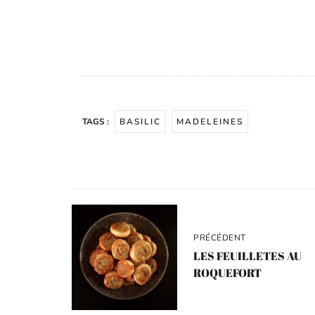
TAGS :
BASILIC
MADELEINES
Navigation
de
l’article
PRÉCÉDENT
LES FEUILLETES AU
ROQUEFORT