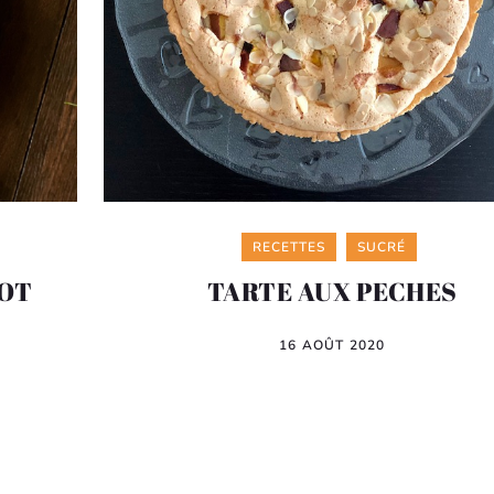
Categories
RECETTES
SUCRÉ
COT
TARTE AUX PECHES
16 AOÛT 2020