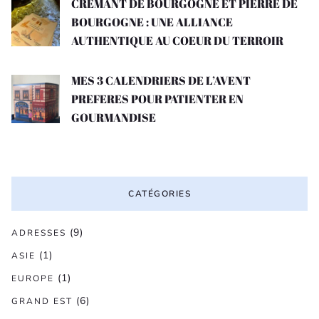
CREMANT DE BOURGOGNE ET PIERRE DE
BOURGOGNE : UNE ALLIANCE
AUTHENTIQUE AU COEUR DU TERROIR
MES 3 CALENDRIERS DE L’AVENT
PREFERES POUR PATIENTER EN
GOURMANDISE
CATÉGORIES
(9)
ADRESSES
(1)
ASIE
(1)
EUROPE
(6)
GRAND EST