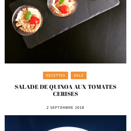
Categories
RECETTES
SALÉ
SALADE DE QUINOA AUX TOMATES
CERISES
2 SEPTEMBRE 2018