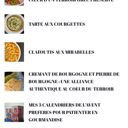
TARTE AUX COURGETTES
CLAFOUTIS AUX MIRABELLES
CREMANT DE BOURGOGNE ET PIERRE DE
BOURGOGNE : UNE ALLIANCE
AUTHENTIQUE AU COEUR DU TERROIR
MES 3 CALENDRIERS DE L’AVENT
PREFERES POUR PATIENTER EN
GOURMANDISE