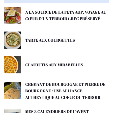
A LA SOURCE DE LA FETA AOP: VOYAGE AU
CŒUR D’UN TERROIR GREC PRÉSERVÉ
TARTE AUX COURGETTES
CLAFOUTIS AUX MIRABELLES
CREMANT DE BOURGOGNE ET PIERRE DE
BOURGOGNE : UNE ALLIANCE
AUTHENTIQUE AU COEUR DU TERROIR
MES 3 CALENDRIERS DE L’AVENT