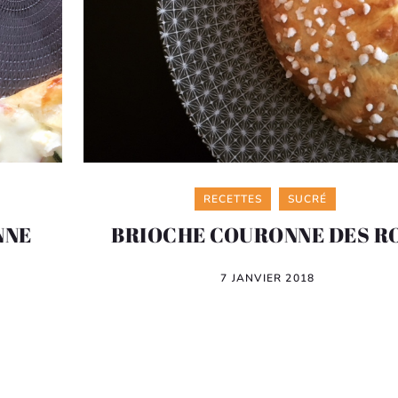
Categories
RECETTES
SUCRÉ
NNE
BRIOCHE COURONNE DES R
7 JANVIER 2018