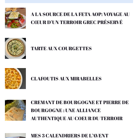
A LA SOURCE DE LA FETA AOP: VOYAGE AU
CŒUR D’UN TERROIR GREC PRÉSERVÉ
TARTE AUX COURGETTES
CLAFOUTIS AUX MIRABELLES
CREMANT DE BOURGOGNE ET PIERRE DE
BOURGOGNE : UNE ALLIANCE
AUTHENTIQUE AU COEUR DU TERROIR
MES 3 CALENDRIERS DE L’AVENT