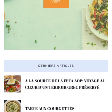
VISIT
DERNIERS ARTICLES
A LA SOURCE DE LA FETA AOP: VOYAGE AU
CŒUR D’UN TERROIR GREC PRÉSERVÉ
TARTE AUX COURGETTES