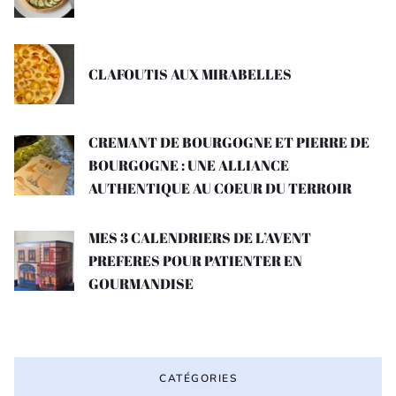
CLAFOUTIS AUX MIRABELLES
CREMANT DE BOURGOGNE ET PIERRE DE
BOURGOGNE : UNE ALLIANCE
AUTHENTIQUE AU COEUR DU TERROIR
MES 3 CALENDRIERS DE L’AVENT
PREFERES POUR PATIENTER EN
GOURMANDISE
CATÉGORIES