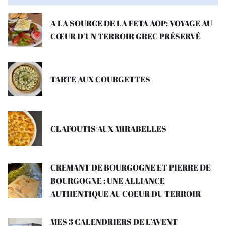
A LA SOURCE DE LA FETA AOP: VOYAGE AU
CŒUR D’UN TERROIR GREC PRÉSERVÉ
TARTE AUX COURGETTES
CLAFOUTIS AUX MIRABELLES
CREMANT DE BOURGOGNE ET PIERRE DE
BOURGOGNE : UNE ALLIANCE
AUTHENTIQUE AU COEUR DU TERROIR
MES 3 CALENDRIERS DE L’AVENT